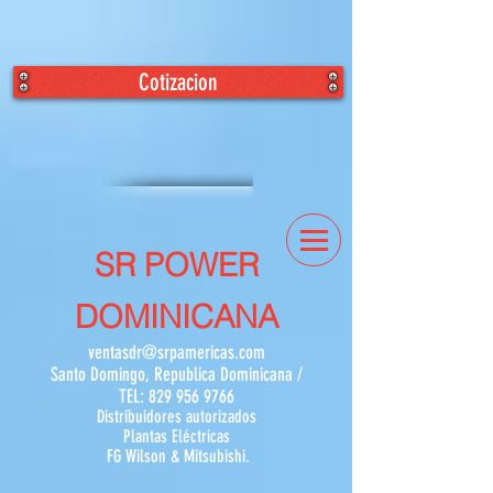
Cotizacion
SR POWER
DOMINICANA
ventasdr@srpamericas.com
Santo Domingo, Republica Dominicana /
TEL:
829 956 9766
Distribuidores autorizados
Plantas Eléctricas
FG Wilson & Mitsubishi.