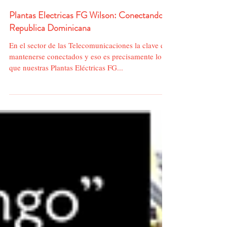
Plantas Electricas FG Wilson: Conectando a
Republica Dominicana
En el sector de las Telecomunicaciones la clave es
mantenerse conectados y eso es precisamente lo
que nuestras Plantas Eléctricas FG...